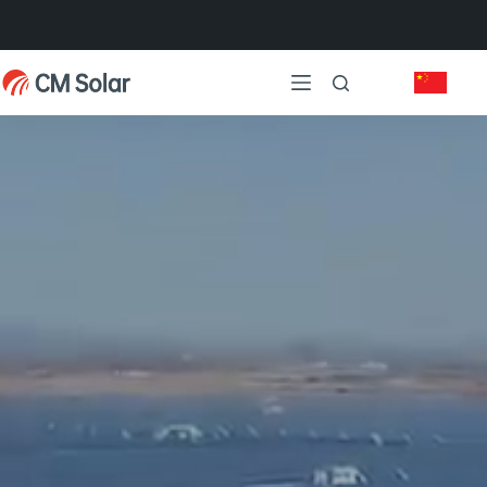
跳
过
内
容