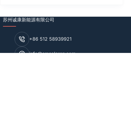
苏州诚康新能源有限公司
+86 512 58939921
info@cmsolarcn.com
工厂地址：江苏省江阴市新桥镇博园路2号
办公地址：江苏省张家港市人民东路9号国
泰东方广场415室
产品中心
平屋顶光伏支架
斜屋顶光伏支架
地面系统光伏支架