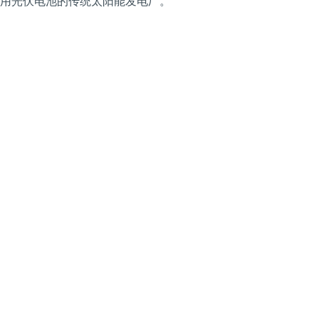
用光伏电池的传统太阳能发电厂。
太阳能电池板和午夜太阳
所以，我们已经解释了太阳能电池板如何在夜间不工作——
但这​​准确吗？理论上，太阳能电池板可以在夜间工作，具体
取决于您所在的位置。
地球上的一些地方在一年中的某些时间一天 24 小时都可以
接收到日光。在芬兰北部，夏季有 60 天太阳完全不落山。
理论上，这允许太阳能电池板在夜间发电。当然，在暴露在
午夜阳光下的位置，太阳能电池板的效率可能相当低。
结论
太阳能光伏板永远不会在黑暗中工作。但是，他们可以在一
年中某些时间一天 24 小时接收日光的地点夜间工作。
人们相信太阳能电池在夜间工作的主要原因是我们可以储存
太阳能以备后用。这使得在白天收集的太阳能可以在夜间在
黑暗中使用。