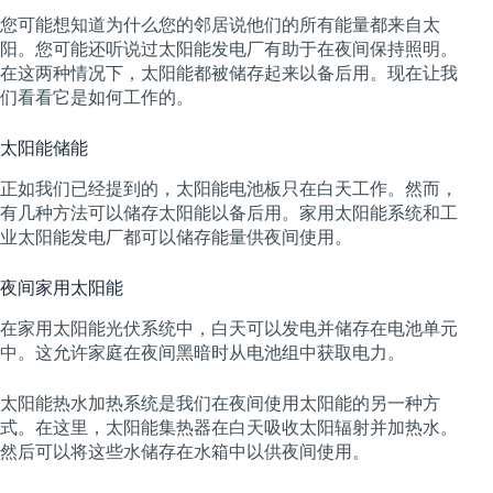
您可能想知道为什么您的邻居说他们的所有能量都来自太
阳。您可能还听说过太阳能发电厂有助于在夜间保持照明。
在这两种情况下，太阳能都被储存起来以备后用。现在让我
们看看它是如何工作的。
太阳能储能
正如我们已经提到的，太阳能电池板只在白天工作。然而，
有几种方法可以储存太阳能以备后用。家用太阳能系统和工
业太阳能发电厂都可以储存能量供夜间使用。
夜间家用太阳能
在家用太阳能光伏系统中，白天可以发电并储存在电池单元
中。这允许家庭在夜间黑暗时从电池组中获取电力。
太阳能热水加热系统是我们在夜间使用太阳能的另一种方
式。在这里，太阳能集热器在白天吸收太阳辐射并加热水。
然后可以将这些水储存在水箱中以供夜间使用。