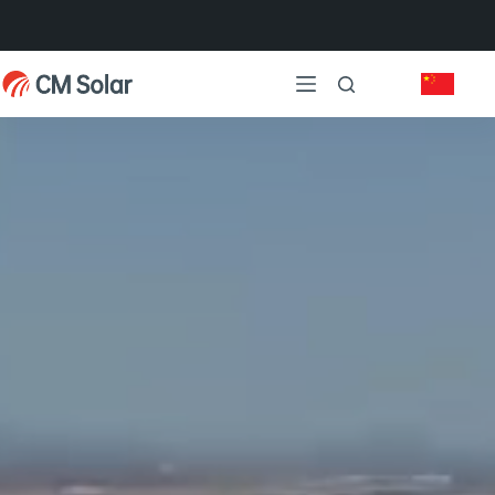
跳
过
内
容