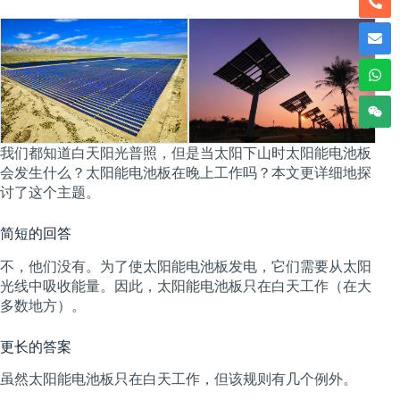
我们都知道白天阳光普照，但是当太阳下山时太阳能电池板
会发生什么？太阳能电池板在晚上工作吗？本文更详细地探
讨了这个主题。
简短的回答
不，他们没有。为了使太阳能电池板发电，它们需要从太阳
光线中吸收能量。因此，太阳能电池板只在白天工作（在大
多数地方）。
更长的答案
虽然太阳能电池板只在白天工作，但该规则有几个例外。