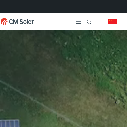
跳
过
内
容