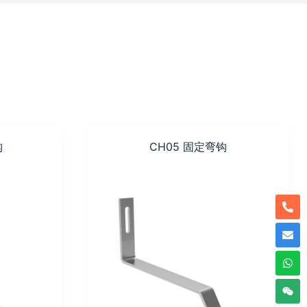
钩
CH05 固定弯钩