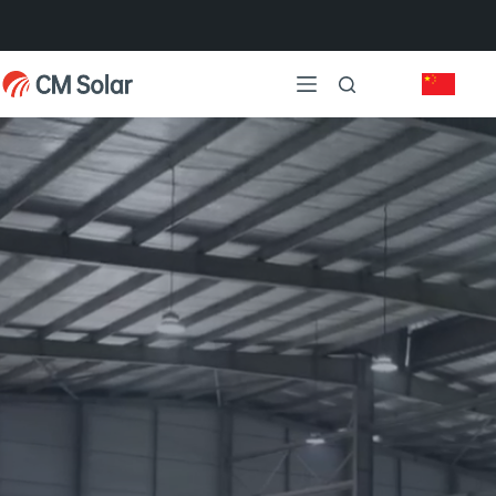
跳
过
内
容