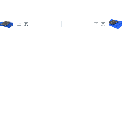
上一页
下一页
苏州诚康新能源有限公司
+86 512 58939921
info@cmsolarcn.com
工厂地址：江苏省江阴市新桥镇博园路2号
办公地址：江苏省张家港市人民东路9号国
泰东方广场415室
产品中心