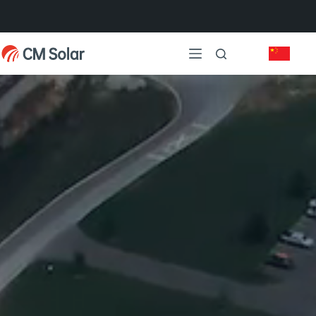
跳
过
内
容