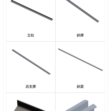
立柱
斜撑
后支撑
斜梁