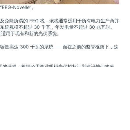
-Novelle”。
免除所谓的 EEG 税，该税通常适用于所有电力生产商并
规模不超过 30 千瓦，年发电量不超过 30 兆瓦时。
施将适用于现有和新的光伏系统。
量高达 300 千瓦的系统——而在之前的监管框架下，这
得两种不同的选择：根据公用事业规模光伏招标计划建设他们的项
—但允许自行消耗产生的能量。
获得溢价，但必须通过公开招标进行选择。
ar 表示，随着新的改革，个别市场的刹车会松动，但同时也会
50 kW 的光伏系统的 FIT 削减将导致市场大幅下滑。
用的豁免是朝着正确方向迈出的一步。它还欢迎输出高达 7 kW
外。