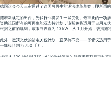
德国议会今天三审通过了该国可再生能源法改革草案，即所谓的“EEG
随着新规定的出台，光伏行业将发生一些变化。最重要的一项涉及
资助该国所有的可再生能源支持计划，该豁免将适用于自用光伏系统
根据之前的规则，该限制设置为 10 kW。从 1 月开始，该措
此外，屋顶光伏的馈电关税计划一直保持不变——尽管仅适用于容
一规模限制为 750 千瓦。
规模从 300 kW 到 750 kW 的光伏装置的所有者将获
目，但不允许自用；或接受 FIT——与较小的系统相比减半—
根据之前的规定，装机功率超过 750 千瓦的光伏电站将有权
德国部门对这些新规定反应冷淡。德国太阳能协会 BSW-Sol
产生新的市场壁垒。该贸易机构尤其担心，计划中的功率为 300-7
另一方面，BSW-Solar 认为增加 30 kW 以下光伏系统自
的现有光伏系统的运营商将继续被排除在智能电表的强制安装之