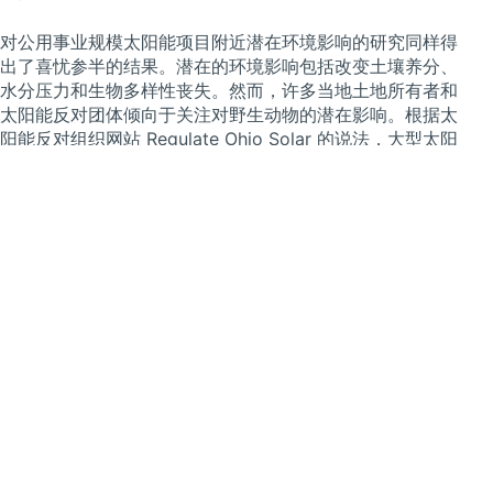
对公用事业规模太阳能项目附近潜在环境影响的研究同样得
出了喜忧参半的结果。潜在的环境影响包括改变土壤养分、
水分压力和生物多样性丧失。然而，许多当地土地所有者和
太阳能反对团体倾向于关注对野生动物的潜在影响。根据太
阳能反对组织网站 Regulate Ohio Solar 的说法，大型太阳
能项目可以减少从鹰和鹿到蜜蜂和其他昆虫的物种数量。即
使太阳能开发商由于项目的位置决定转移某些物种，转移和
遣返计划的成功率也很低，并且不能保证他们试图保护的生
物的利益。尽管对野生动物和栖息地的影响因情况而异，但
大多数太阳能开发商现在与审查机构合作，让美国鱼类和野
生动物管理局参与讨论对受《濒危物种法》保护的物种的影
响。
通常，农业用地是大型公用事业规模项目的主要场所，因为
种植作物的条件同样有利于种植太阳能。在中西部，太阳能
开发商通常从农民那里租用农业用地。这里最大的担忧是，
如果土地不用于农业生产，主要由农业支持的当地经济将受
到影响。然而，大多数拥有太阳能项目的美国县（超过
90%）拥有太阳能光伏发电的面积不到其总面积的 0.5%。