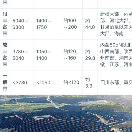
带
很
新疆大部、内
丰
约160
部、河北大部
5040～
1400～
约
富
～200
甘肃酒泉以东大
6300
1750
44.0
带
大部、海南
较
内蒙50oN以
丰
约120
山西南部、陕
3780～
1050～
约
富
～160
州南部、湖南
5040
1400
29.8
带
徽、江苏、河
一
约
般
约<120
四川东部、重庆
<3780
<1050
3.3
带