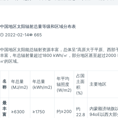
中国地区太阳辐射总量等级和区域分布表
2022-02-14
665
中国地区太阳能总辐射资源丰富，总体呈“高原大于平原、西部
丰富，年总辐射量超过1800 kWh/㎡，部分地区甚至超过2000 
㎡的区域。
占国
年平均
名
年总量
年总量
土面
主要地区
辐照度
称
(MJ/m2)
(kWh/m2)
积
(W/m2)
(%)
最
丰
内蒙额济纳旗以
约
约≥200
≥6300
≥1750
富
94oE以西大
22.8