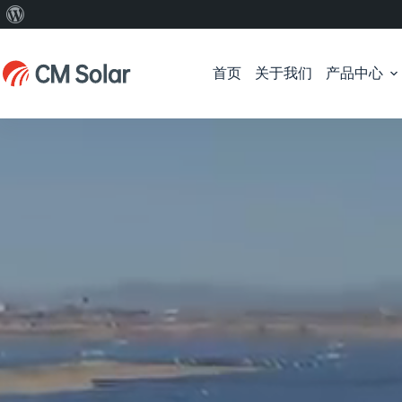
关
跳
于
过
WordPress
首页
关于我们
产品中心
内
容