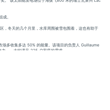
 奖。 该太阳能发电场位于海拔 1,800 米的瑞士瓦莱州 Lac
组成。
区，冬天的几个月里，水库周围被雪包围着，这也有助于
农场多收集多达 50% 的能量。该项目的负责人 Guillaume
时的电力——大约满足 225 户家庭的需求。
系统进行分析，以了解其在更大范围内是否可行，以及是
万欧元的项目和六年研发的高潮。
可再生能源解决方案在全球范围内实施方式的创新举措之一。
将减少对专门用于太阳能农场的土地的需求。同时，这样
从而提高效率。