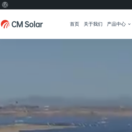
关
跳
于
过
WordPress
首页
关于我们
产品中心
内
容