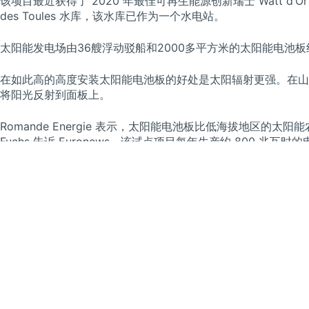
该项目最近获得了 2020 年最佳可再生能源创新瑞士 Watt d’Or
des Toules 水库，该水库已作为一个水电站。
太阳能发电场由36艘浮动驳船和2000多平方米的太阳能电池板
在如此高的高度安装太阳能电池板的好处是太阳辐射更强。在山
将阳光反射到面板上。
Romande Energie 表示，太阳能电池板比低海拔地区的太阳能
Fuchs 告诉 Euronews，该试点项目每年生产约 800 兆瓦
该项目正在进行为期两年的试验期，在此期间，研究人员将对该
否可以在全球其他水库上进行复制。该试验是一项耗资 220 
让可再生能源在城乡空间中变得不显眼
Romande Energie 的太阳能发电场项目是众多旨在改变
加利福尼亚的科学家最近表示，将太阳能电池板悬挂在运河上方
的项目将防止蒸发造成的水分流失，并使太阳能电池保持凉爽，